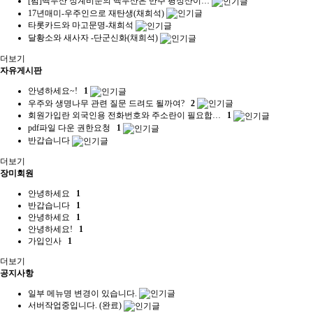
[펌]백두산 정계비문의 백두산은 만주 평정산이…
17년매미-우주인으로 재탄생(채희석)
타롯카드와 마고문명-채희석
달황소와 새사자 -단군신화(채희석)
더보기
자유게시판
안녕하세요~!
1
우주와 생명나무 관련 질문 드려도 될까여?
2
회원가입란 외국인용 전화번호와 주소란이 필요합…
1
pdf파일 다운 권한요청
1
반갑습니다
더보기
장미회원
안녕하세요
1
반갑습니다
1
안녕하세요
1
안녕하세요!
1
가입인사
1
더보기
공지사항
일부 메뉴명 변경이 있습니다.
서버작업중입니다. (완료)