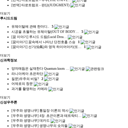
[번역] 타로트럼프 - 판단(JUDGMENT)
더보기
루시드드림
유체이탈에 관해 한마디..
5
시공을 초월하는 유체이탈(OUT OF BODY…
5
[꿈 이야기] 루시드 드림(Lucid Drea…
[꿈이야기] 꿈속에서 나타난 단전호흡 스승
1
[꿈이야기] 선기(仙氣)와 영적 하이어아키(또…
1
더보기
신과학정보
양자매듭은 실재한다 Quantum knots …
라니아케아 초은하단
질문)우주의 비밀?
2
어제로의 창문
과거를 촬영하는 카메라
더보기
신성우주론
[우주와 생명나무] 통일장 이론의 역사
[우주와 생명나무] 4장. 초끈이론과 테트락티…
[우주와 생명나무] 데카드
[우주와 생명나무] 생명나무의 숫자들