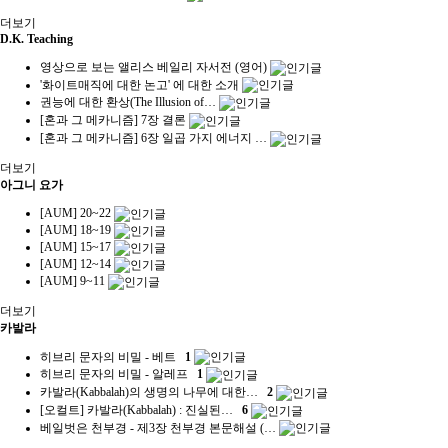
더보기
D.K. Teaching
영상으로 보는 앨리스 베일리 자서전 (영어)
'화이트매직에 대한 논고' 에 대한 소개
권능에 대한 환상(The Illusion of…
[혼과 그 메카니즘] 7장 결론
[혼과 그 메카니즘] 6장 일곱 가지 에너지 …
더보기
아그니 요가
[AUM] 20~22
[AUM] 18~19
[AUM] 15~17
[AUM] 12~14
[AUM] 9~11
더보기
카발라
히브리 문자의 비밀 - 베트
1
히브리 문자의 비밀 - 알레프
1
카발라(Kabbalah)의 생명의 나무에 대한…
2
[오컬트] 카발라(Kabbalah) : 진실된…
6
베일벗은 천부경 - 제3장 천부경 본문해설 (…