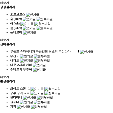
더보기
상징갤러리
오로보로스
훔 (Hum)
아 (Ah)
옴 (Ohm)
플레로마
더보기
신비갤러리
루돌프 슈타이너가 극찬했던 최초의 추상화가 -…
1
수진도
내경도
나무고사리 데바
수메르의 우주목
더보기
환상갤러리
화이트 스톤
1
구루 구리 다르
친타마니
쿨루타
기억