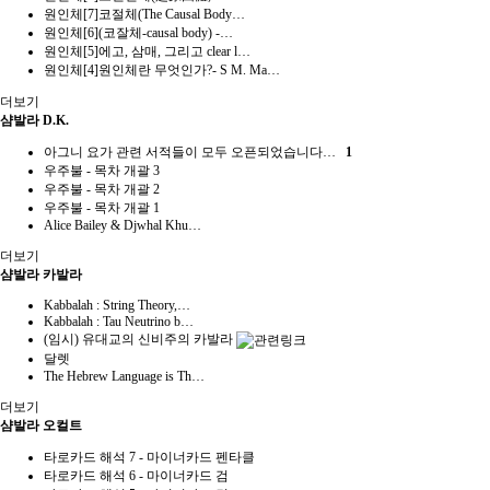
원인체[7]코절체(The Causal Body…
원인체[6](코잘체-causal body) -…
원인체[5]에고, 삼매, 그리고 clear l…
원인체[4]원인체란 무엇인가?- S M. Ma…
더보기
샴발라 D.K.
아그니 요가 관련 서적들이 모두 오픈되었습니다…
1
우주불 - 목차 개괄 3
우주불 - 목차 개괄 2
우주불 - 목차 개괄 1
Alice Bailey & Djwhal Khu…
더보기
샴발라 카발라
Kabbalah : String Theory,…
Kabbalah : Tau Neutrino b…
(임시) 유대교의 신비주의 카발라
달렛
The Hebrew Language is Th…
더보기
샴발라 오컬트
타로카드 해석 7 - 마이너카드 펜타클
타로카드 해석 6 - 마이너카드 검