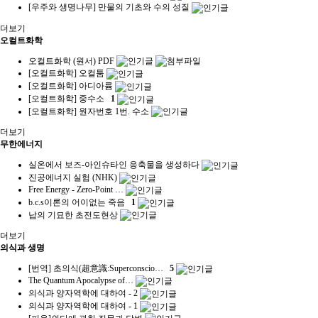
[우주와 생명나무] 만물의 기초와 수의 성질
더보기
오컬트화학
오컬트화학 (원서) PDF
[오컬트화학] 오컬툼
[오컬트화학] 아디아륨
[오컬트화학] 중수소
1
[오컬트화학] 원자번호 1번. 수소
더보기
무한에너지
실온에서 보즈-아인슈타인 응축물을 생성하다
진공에너지 실험 (NHK)
Free Energy - Zero-Point …
b.c.s이론의 어이없는 죽음
1
납의 기묘한 초전도현상
더보기
의식과 생명
[번역] 초의식(超意識:Superconscio…
5
The Quantum Apocalypse of…
의식과 양자역학에 대하여 - 2
의식과 양자역학에 대하여 - 1