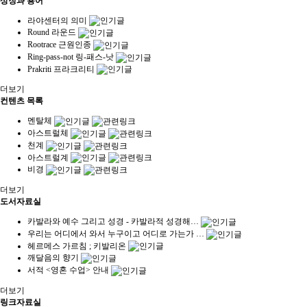
상징과 용어
라야센터의 의미
Round 라운드
Rootrace 근원인종
Ring-pass-not 링-패스-낫
Prakriti 프라크리티
더보기
컨텐츠 목록
멘탈체
아스트럴체
천계
아스트럴계
비경
더보기
도서자료실
카발라와 예수 그리고 성경 - 카발라적 성경해…
우리는 어디에서 와서 누구이고 어디로 가는가 …
헤르메스 가르침 ; 키발리온
깨달음의 향기
서적 <영혼 수업> 안내
더보기
링크자료실