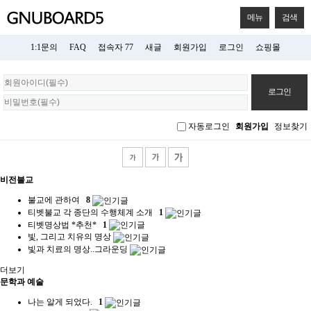
메뉴
검색
1:1문의
FAQ
접속자 77
새글
회원가입
로그인
쇼핑몰
회
원
로
그
자동로그인
회원가입
정보찾기
인
비전불교
불교에 관하여
8
티벳불교 각 종단의 수행체계 소개
1
티벳명상법 *추천*
1
빛, 그리고 치유의 명상
빛과 치료의 명상..그라운딩
더보기
문학과 예술
나는 알게 되었다.
1