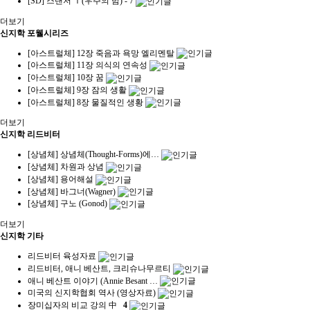
[SD] 스탠저 Ⅰ(우주의 밤) - 7
더보기
신지학 포웰시리즈
[아스트럴체] 12장 죽음과 욕망 엘리멘탈
[아스트럴체] 11장 의식의 연속성
[아스트럴체] 10장 꿈
[아스트럴체] 9장 잠의 생활
[아스트럴체] 8장 물질적인 생황
더보기
신지학 리드비터
[상념체] 상념체(Thought-Forms)에…
[상념체] 차원과 상념
[상념체] 용어해설
[상념체] 바그너(Wagner)
[상념체] 구노 (Gonod)
더보기
신지학 기타
리드비터 육성자료
리드비터, 애니 베산트, 크리슈나무르티
애니 베산트 이야기 (Annie Besant …
미국의 신지학협회 역사 (영상자료)
장미십자의 비교 강의 中
4