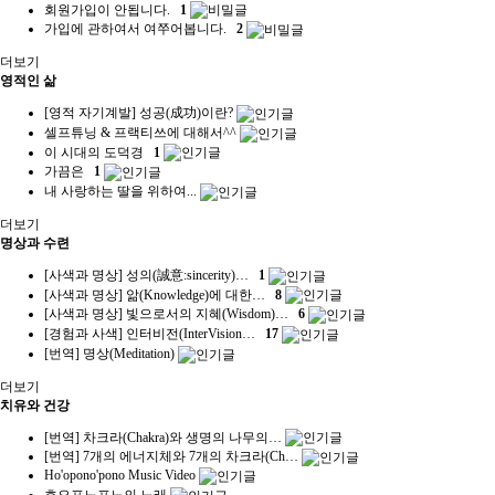
회원가입이 안됩니다.
1
가입에 관하여서 여쭈어봅니다.
2
더보기
영적인 삶
[영적 자기계발] 성공(成功)이란?
셀프튜닝 & 프랙티쓰에 대해서^^
이 시대의 도덕경
1
가끔은
1
내 사랑하는 딸을 위하여...
더보기
명상과 수련
[사색과 명상] 성의(誠意:sincerity)…
1
[사색과 명상] 앎(Knowledge)에 대한…
8
[사색과 명상] 빛으로서의 지혜(Wisdom)…
6
[경험과 사색] 인터비전(InterVision…
17
[번역] 명상(Meditation)
더보기
치유와 건강
[번역] 차크라(Chakra)와 생명의 나무의…
[번역] 7개의 에너지체와 7개의 차크라(Ch…
Ho'opono'pono Music Video