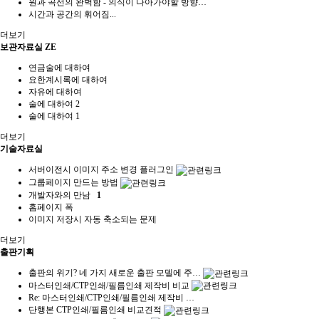
원과 곡선의 완벽함 - 의식이 나아가야할 방향…
시간과 공간의 휘어짐...
더보기
보관자료실 ZE
연금술에 대하여
요한계시록에 대하여
자유에 대하여
술에 대하여 2
술에 대하여 1
더보기
기술자료실
서버이전시 이미지 주소 변경 플러그인
그룹페이지 만드는 방법
개발자와의 만남
1
홈페이지 폭
이미지 저장시 자동 축소되는 문제
더보기
출판기획
출판의 위기? 네 가지 새로운 출판 모델에 주…
마스터인쇄/CTP인쇄/필름인쇄 제작비 비교
Re: 마스터인쇄/CTP인쇄/필름인쇄 제작비 …
단행본 CTP인쇄/필름인쇄 비교견적