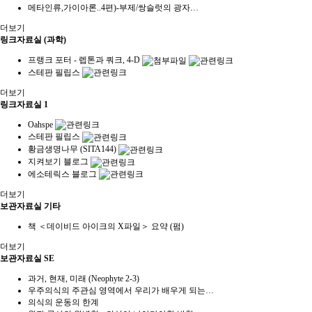
메타인류,가이아론..4편)-부제/쌍슬럿의 광자…
더보기
링크자료실 (과학)
프랭크 포터 - 렙톤과 쿼크, 4-D
스테판 필립스
더보기
링크자료실 1
Oahspe
스테판 필립스
황금생명나무 (SITA144)
지켜보기 블로그
에소테릭스 블로그
더보기
보관자료실 기타
책 ＜데이비드 아이크의 X파일＞ 요약 (펌)
더보기
보관자료실 SE
과거, 현재, 미래 (Neophyte 2-3)
우주의식의 주관심 영역에서 우리가 배우게 되는…
의식의 운동의 한계