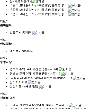
삶 (샤롯 브론테)
『중국 고대 음악사』(中國 古代 音樂史) [1…
『중국 고대 음악사』(中國 古代 音樂史) [1…
『중국 고대 음악사』(中國 古代 音樂史) [1…
더보기
한국철학
갑골문자 天符經
더보기
인도철학
게시물이 없습니다.
더보기
동양사상
왕초보 주역 64괘 사전 합종본 (52~64)
왕초보 주역 64괘 사전 합종본 (1~51)
6
[경험과 사색] 현실 속에서 배우는 매화역수 …
6
십이지지회로
십신회로 4 (육친회로)
더보기
신화와 역사
고대의 진보된 과학 개념들 | 잊혀진 문명의 …