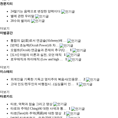
천문지리
24절기는 음력으로 변장한 양력이다
별에 관한 우리말
28수와 별자리
더보기
마법공간
통합의 길(道)로서 연금술(Alchemy)에 …
[번역] 초능력(Occult Power)과 차…
오컬트(Occult) 연금술과 존재의 추구(Q…
1
[도서] 마법의 이론과 실전, 모던 매직
1
로우매직과 하이매직 (Low and high …
1
더보기
미스테리
외계인을 기록한 기독교 영지주의 복음서(인용문…
2
고대 인도/힌두인의 비행접시...(심심풀이 인…
1
더보기
타로카드
타로, 역학과 점술 그리고 명상
타로와 주역(I Ching)에 대한 사색과 통…
1
타로(Tarot)와 주역(周易)에 대한 명상
2
[번역] 타로트럼프 - 우주(THE UNIVE…