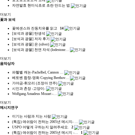
호오포노포노의 노래
자연발효 현미식초로 초란 만드는 법
더보기
꽃과 보석
꽃에센스와 진동치유를 읽고
14
[보석과 광물] 탄생석
[보석과 광물] 저자 후기
[보석과 광물] 은 (silver)
[보석과 광물] 천연 자석 (lodestone…
더보기
음악상자
파헬벨 캐논-Pachelbel, Cannon …
베토벤 합창-영화 Copying Beethov…
가야금-휘모리 (조정아 연주)
시인과 촌장 -고양이-
Wolfgang Amadeus Mozart -…
더보기
메시지연구
이기는 사람과 지는 사람
(특집) 애쉬람이 전하는 2005년 메시지- …
USPO 어떻게 구하는지 알려주세요.
2
(특집) 애쉬람이 전하는 2005년 메시지 -…
1