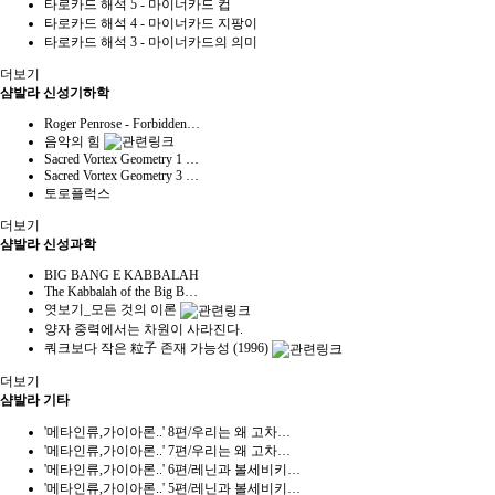
타로카드 해석 5 - 마이너카드 컵
타로카드 해석 4 - 마이너카드 지팡이
타로카드 해석 3 - 마이너카드의 의미
더보기
샴발라 신성기하학
Roger Penrose - Forbidden…
음악의 힘
Sacred Vortex Geometry 1 …
Sacred Vortex Geometry 3 …
토로플럭스
더보기
샴발라 신성과학
BIG BANG E KABBALAH
The Kabbalah of the Big B…
엿보기_모든 것의 이론
양자 중력에서는 차원이 사라진다.
쿼크보다 작은 粒子 존재 가능성 (1996)
더보기
샴발라 기타
'메타인류,가이아론..' 8편/우리는 왜 고차…
'메타인류,가이아론..' 7편/우리는 왜 고차…
'메타인류,가이아론..' 6편/레닌과 볼세비키…
'메타인류,가이아론..' 5편/레닌과 볼세비키…