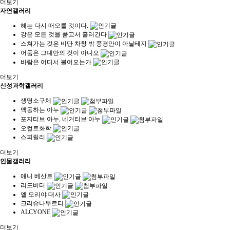
더보기
자연갤러리
해는 다시 떠오를 것이다.
강은 모든 것을 품고서 흘러간다
스쳐가는 것은 비단 차창 밖 풍경만이 아닐테지
어둠은 그대만의 것이 아니오
바람은 어디서 불어오는가
더보기
신성과학갤러리
생명소구체
맥동하는 아누
포지티브 아누, 네거티브 아누
오컬트화학
스피릴리
더보기
인물갤러리
애니 베산트
리드비터
엘 모리야 대사
크리슈나무르티
ALCYONE
더보기