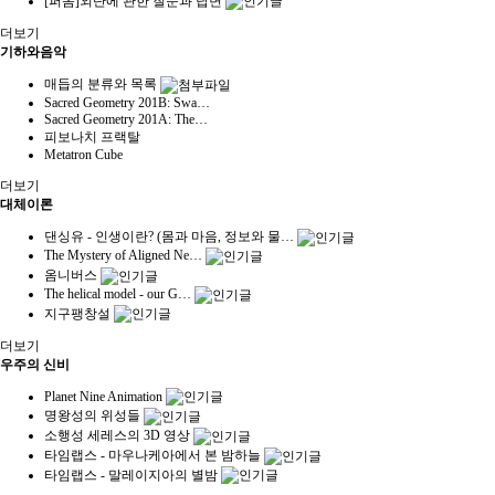
[퍼옴]외단에 관한 질문과 답변
더보기
기하와음악
매듭의 분류와 목록
Sacred Geometry 201B: Swa…
Sacred Geometry 201A: The…
피보나치 프랙탈
Metatron Cube
더보기
대체이론
댄싱유 - 인생이란? (몸과 마음, 정보와 물…
The Mystery of Aligned Ne…
옴니버스
The helical model - our G…
지구팽창설
더보기
우주의 신비
Planet Nine Animation
명왕성의 위성들
소행성 세레스의 3D 영상
타임랩스 - 마우나케아에서 본 밤하늘
타임랩스 - 말레이지아의 별밤