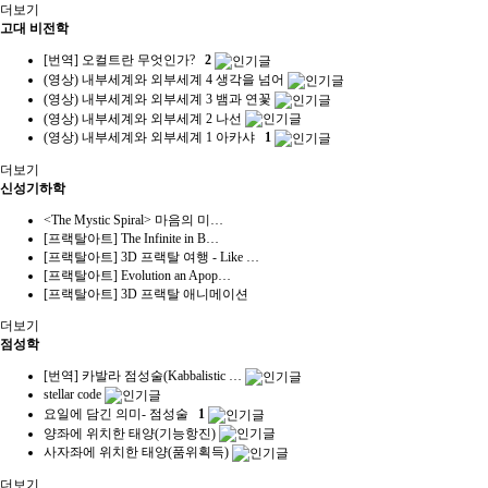
더보기
고대 비전학
[번역] 오컬트란 무엇인가?
2
(영상) 내부세계와 외부세계 4 생각을 넘어
(영상) 내부세계와 외부세계 3 뱀과 연꽃
(영상) 내부세계와 외부세계 2 나선
(영상) 내부세계와 외부세계 1 아카샤
1
더보기
신성기하학
<The Mystic Spiral> 마음의 미…
[프랙탈아트] The Infinite in B…
[프랙탈아트] 3D 프랙탈 여행 - Like …
[프랙탈아트] Evolution an Apop…
[프랙탈아트] 3D 프랙탈 애니메이션
더보기
점성학
[번역] 카발라 점성술(Kabbalistic …
stellar code
요일에 담긴 의미- 점성술
1
양좌에 위치한 태양(기능항진)
사자좌에 위치한 태양(품위획득)
더보기