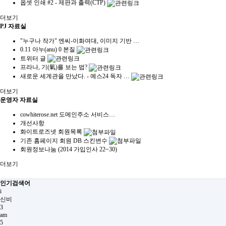
옵셋 인쇄 #2 - 제판과 출력(CTP)
더보기
PJ 자료실
"누구나 작가" 엔씨-이화여대, 이미지 기반 …
0.11 아누(anu) 0 본질
트위터 글
프라나, 기(氣)를 보는 법?
새로운 세계관을 만났다. - 예스24 독자 …
더보기
운영자 자료실
cowhiterose.net 도메인주소 서비스…
개선사항
화이트로즈넷 회원목록
기존 홈페이지 회원 DB 스킨변수
회원정보나눔 (2014 가입인사 22~30)
더보기
인기검색어
i
신비
3
am
5