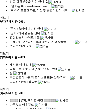
신규 회원분들을 위한 안내
2
3월 15일부터 cowhiterose.com …
(구)화이트로즈 자료 이전 및 통합작업이 시작…
더보기
옛자유게시판~2011
(공지) 홈페이지 이전 안내
(공지) 게시물 유실 안내
영성인들의 사이트네요
오랜만에 오는군요. 마치 영혼이 지상 생활을 …
1
소나무 연가..이해인
더보기
옛자유게시판~2003
게시판 폐쇄 안내
영성그룹 소풍 안내(2003년 6월 15일)
삶
무한호흡과 사랑의 크리스탈 진동 강좌(2003…
고요한 내면의 출발점
더보기
옛자유게시판~2001
▒▒▒▒ [공지] 게시판 이전 ▒▒▒▒▒
아무것도 아무것도
......그러나 거위는 안에있다.